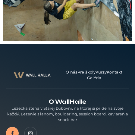
O nás
Pre školy
Kurzy
Kontakt
Galéria
O WallHalle
Lezecká stena v Starej Ľubovni, na ktorej si príde na svoje
každý. Lezenie s lanom, bouldering, session board, kaviareň a
snack bar